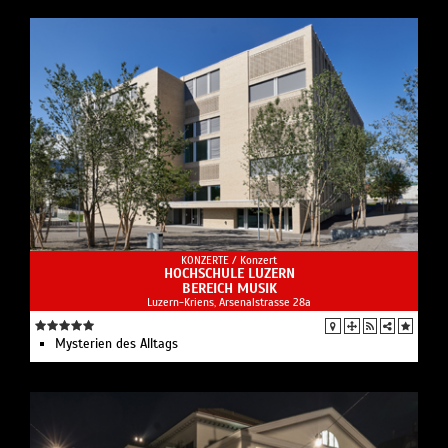
KONZERTE /
Konzert
HOCHSCHULE LUZERN
BEREICH MUSIK
Luzern-Kriens, Arsenalstrasse 28a
Mysterien des Alltags