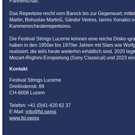
Partnerschaft.
Das Repertoire reicht vom Barock bis zur Gegenwart; mit
Martin, Bohuslav Martinů, Sándor Veress, Iannis Xenakis od
Kammerorchesterrepertoires.
Die Festival Strings Lucerne können eine reiche Disko¬gr
haben in den 1950er bis 1970er Jahren mit Stars wie Wolfg
realisiert, die teils heute weiterhin erhältlich sind. 2020
Mozart-/Righini-Einspielung (Sony Classical) und 2023 e
Kontakt
Festival Strings Lucerne
Dreilindenstr. 89
CH
-
6006
Luzern
Telefon:
+41 (0)41-420 62 37
E-Mail:
info@fsl.swiss
www.fsl.swiss