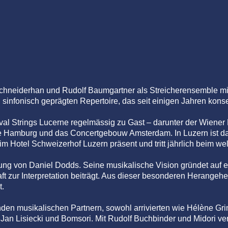
chneiderhan und Rudolf Baumgartner als Streicherensemble mi
infonisch geprägten Repertoire, das seit einigen Jahren konse
val Strings Lucerne regelmässig zu Gast – darunter der Wiener
e Hamburg und das Concertgebouw Amsterdam. In Luzern ist das
Hotel Schweizerhof Luzern präsent und tritt jährlich beim wel
tung von Daniel Dodds. Seine musikalische Vision gründet auf e
t zur Interpretation beiträgt. Aus dieser besonderen Herangeh
t.
nden musikalischen Partnern, sowohl arrivierten wie Hélène Gr
Jan Lisiecki und Bomsori. Mit Rudolf Buchbinder und Midori ve