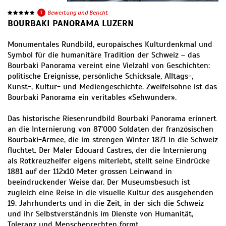
1
Bewertung und Bericht
BOURBAKI PANORAMA LUZERN
Monumentales Rundbild, europäisches Kulturdenkmal und
Symbol für die humanitäre Tradition der Schweiz – das
Bourbaki Panorama vereint eine Vielzahl von Geschichten:
politische Ereignisse, persönliche Schicksale, Alltags-,
Kunst-, Kultur- und Mediengeschichte. Zweifelsohne ist das
Bourbaki Panorama ein veritables «Sehwunder».
Das historische Riesenrundbild Bourbaki Panorama erinnert
an die Internierung von 87'000 Soldaten der französischen
Bourbaki-Armee, die im strengen Winter 1871 in die Schweiz
flüchtet. Der Maler Edouard Castres, der die Internierung
als Rotkreuzhelfer eigens miterlebt, stellt seine Eindrücke
1881 auf der 112x10 Meter grossen Leinwand in
beeindruckender Weise dar. Der Museumsbesuch ist
zugleich eine Reise in die visuelle Kultur des ausgehenden
19. Jahrhunderts und in die Zeit, in der sich die Schweiz
und ihr Selbstverständnis im Dienste von Humanität,
Toleranz und Menschenrechten formt.