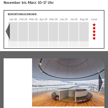
November bis März: 10–17 Uhr
BEWERTUNGSCHRONIK
Dez 25
Jan 26
Feb 26
Mär 26
Apr 26
Mai 26
Jun 26
Jul 26
Aug 26
total