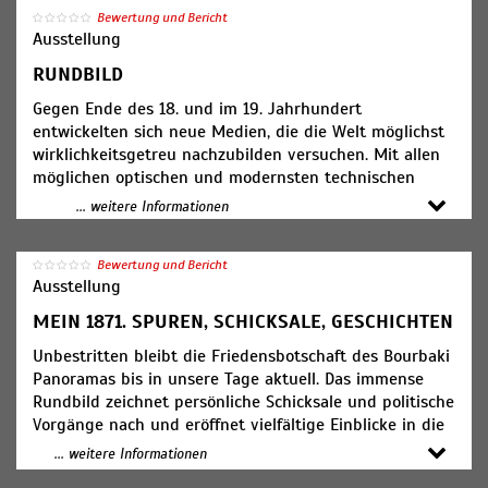
Bewertung und Bericht
Ausstellung
RUNDBILD
Gegen Ende des 18. und im 19. Jahrhundert
entwickelten sich neue Medien, die die Welt möglichst
wirklichkeitsgetreu nachzubilden versuchen. Mit allen
möglichen optischen und modernsten technischen
Tricks wurde dem Publikum die Illusion vermittelt,
... weitere Informationen
selber dabei zu sein: Mitten im Schlachtgetümmel
zusammen mit grossen Helden, als Augenzeuge bei der
Bewertung und Bericht
Kreuzigung Jesu, als mutiger Bergsteiger hoch oben
Ausstellung
auf dem stolzen Gipfel, als kreisender Vogel über der
eindrücklichen Architektur der Stadt.
MEIN 1871. SPUREN, SCHICKSALE, GESCHICHTEN
Unbestritten bleibt die Friedensbotschaft des Bourbaki
Aus der allgemeinen Seh-Lust erwuchs eine eigentliche
Panoramas bis in unsere Tage aktuell. Das immense
Seh-Sucht. Eidophusikon, Stereoptikon-Zyklorama,
Rundbild zeichnet persönliche Schicksale und politische
Zimmerpanorama-Kosmorama, Grosspanorama waren
Vorgänge nach und eröffnet vielfältige Einblicke in die
die Sensationen der Vorkinozeit. Sie bereicherten die
Alltags-, Kunst-, Kultur- und Mediengeschichte. Es
Jahrmärkte oder waren – wie das Bourbaki Panorama
... weitere Informationen
erzählt Hunderte Geschichten rund um die
von Luzern – als moderne Paläste der Freizeit und des