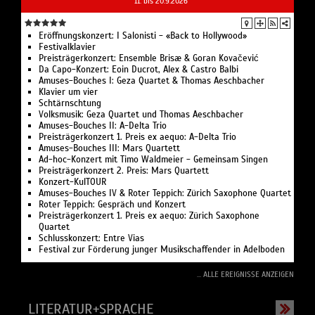
11. bis 20.9.2026
Eröffnungskonzert: I Salonisti - «Back to Hollywood»
Festivalklavier
Preisträgerkonzert: Ensemble Brisæ & Goran Kovačević
Da Capo-Konzert: Eoin Ducrot, Alex & Castro Balbi
Amuses-Bouches I: Geza Quartet & Thomas Aeschbacher
Klavier um vier
Schtärnschtung
Volksmusik: Geza Quartet und Thomas Aeschbacher
Amuses-Bouches II: A-Delta Trio
Preisträgerkonzert 1. Preis ex aequo: A-Delta Trio
Amuses-Bouches III: Mars Quartett
Ad-hoc-Konzert mit Timo Waldmeier - Gemeinsam Singen
Preisträgerkonzert 2. Preis: Mars Quartett
Konzert-KulTOUR
Amuses-Bouches IV & Roter Teppich: Zürich Saxophone Quartet
Roter Teppich: Gespräch und Konzert
Preisträgerkonzert 1. Preis ex aequo: Zürich Saxophone
Quartet
Schlusskonzert: Entre Vias
Festival zur Förderung junger Musikschaffender in Adelboden
... ALLE EREIGNISSE ANZEIGEN
LITERATUR+SPRACHE