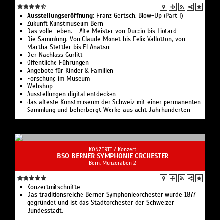
Ausstellungseröffnung:
Franz Gertsch. Blow-Up (Part I)
Zukunft Kunst­museum Bern
Das volle Leben. - Alte Meister von Duccio bis Liotard
Die Sammlung. Von Claude Monet bis Félix Vallotton, von
Martha Stettler bis El Anatsui
Der Nachlass Gurlitt
Öffentliche Führungen
Angebote für Kinder & Familien
Forschung im Museum
Webshop
Ausstellungen digital entdecken
das älteste Kunstmuseum der Schweiz mit einer permanenten
Sammlung und beherbergt Werke aus acht Jahrhunderten
KONZERTE /
Konzert
BSO BERNER SYMPHONIE ORCHESTER
Bern, Münzgraben 2
Konzertmitschnitte
Das traditionsreiche Berner Symphonieorchester wurde 1877
gegründet und ist das Stadtorchester der Schweizer
Bundesstadt.