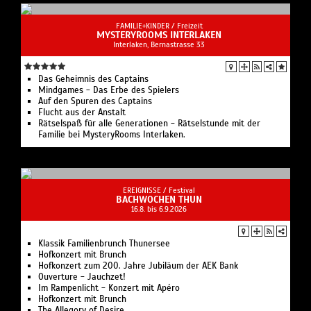
FAMILIE+KINDER /
Freizeit
MYSTERYROOMS INTERLAKEN
Interlaken, Bernastrasse 33
Das Geheimnis des Captains
Mindgames - Das Erbe des Spielers
Auf den Spuren des Captains
Flucht aus der Anstalt
Rätselspaß für alle Generationen - Rätselstunde mit der
Familie bei MysteryRooms Interlaken.
EREIGNISSE /
Festival
BACHWOCHEN THUN
16.8. bis 6.9.2026
Klassik Familienbrunch Thunersee
Hofkonzert mit Brunch
Hofkonzert zum 200. Jahre Jubiläum der AEK Bank
Ouverture - Jauchzet!
Im Rampenlicht - Konzert mit Apéro
Hofkonzert mit Brunch
The Allegory of Desire