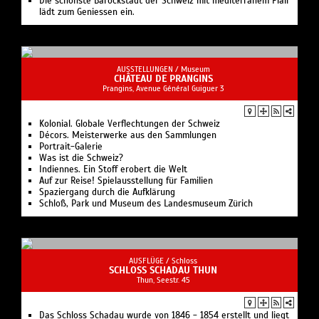
Die schönste Barockstadt der Schweiz mit mediterranem Flair
lädt zum Geniessen ein.
AUSSTELLUNGEN /
Museum
CHÂTEAU DE PRANGINS
Prangins, Avenue Général Guiguer 3
Kolonial. Globale Verflechtungen der Schweiz
Décors. Meisterwerke aus den Sammlungen
Portrait-Galerie
Was ist die Schweiz?
Indiennes. Ein Stoff erobert die Welt
Auf zur Reise! Spielausstellung für Familien
Spaziergang durch die Aufklärung
Schloß, Park und Museum des Landesmuseum Zürich
AUSFLÜGE /
Schloss
SCHLOSS SCHADAU THUN
Thun, Seestr. 45
Das Schloss Schadau wurde von 1846 - 1854 erstellt und liegt