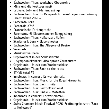
Bachwochen Thun: Workshop Oboenrohre
Mina und die Festtagsmusik
Estivale: Lob- und Mariengesänge
Bachwochen Thun: Im Rampenlicht, Preisträger:innen «Young
Talent Award 2026»
Camerata Bern
Pastorale d'été
Französische Farbenpracht
Bärenstutz @ Klostersommer Rüeggisberg
Bachwochen Thun: Hofkonzert Noflen
Stadtmusik Bern - Blasorchester
Bachwochen Thun: The Allegory of Desire
Serenade
Musikfestival Bern
Orgelkonzert in der Schlosskirche
1. Symphoniekonzert: Also sprach Zarathustra
Orgelpunkt - Musik zum Wochenschluss
Bachwochen Thun: Bach to the roots
BTHVN total #2
innobrass in concert: Es war einmal...
Bachwochen Thun: Music for the Royal Fireworks
Bachwochen Thun: Bach Trinity
Bachwochen Thun: Festgottesdienst
Bachwochen Thun: Finale – Motetten
innobrass in concert: Es war einmal...
Orgelpunkt - Musik zum Wochenschluss
Swiss Chamber Music Festival 2026: Eröffnungskonzert "Back
to Hollywood"