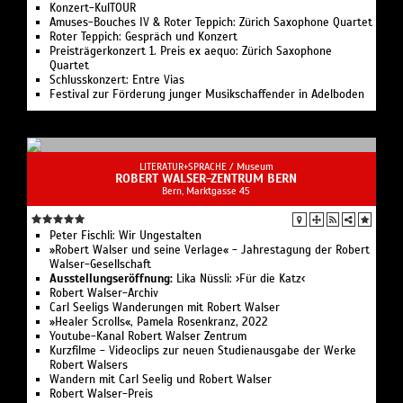
Konzert-KulTOUR
Amuses-Bouches IV & Roter Teppich: Zürich Saxophone Quartet
Roter Teppich: Gespräch und Konzert
Preisträgerkonzert 1. Preis ex aequo: Zürich Saxophone
Quartet
Schlusskonzert: Entre Vias
Festival zur Förderung junger Musikschaffender in Adelboden
LITERATUR+SPRACHE /
Museum
ROBERT WALSER-ZENTRUM BERN
Bern, Marktgasse 45
Peter Fischli: Wir Ungestalten
»Robert Walser und seine Verlage« - Jahrestagung der Robert
Walser-Gesellschaft
Ausstellungseröffnung:
Lika Nüssli: ›Für die Katz‹
Robert Walser-Archiv
Carl Seeligs Wanderungen mit Robert Walser
»Healer Scrolls«, Pamela Rosenkranz, 2022
Youtube-Kanal Robert Walser Zentrum
Kurzfilme - Videoclips zur neuen Studienausgabe der Werke
Robert Walsers
Wandern mit Carl Seelig und Robert Walser
Robert Walser-Preis