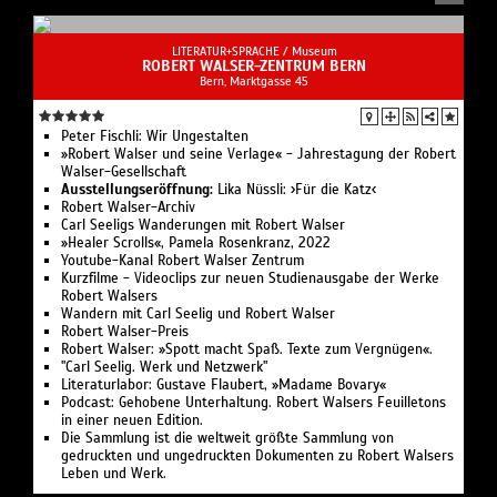
LITERATUR+SPRACHE /
Museum
ROBERT WALSER-ZENTRUM BERN
Bern, Marktgasse 45
Peter Fischli: Wir Ungestalten
»Robert Walser und seine Verlage« - Jahrestagung der Robert
Walser-Gesellschaft
Ausstellungseröffnung:
Lika Nüssli: ›Für die Katz‹
Robert Walser-Archiv
Carl Seeligs Wanderungen mit Robert Walser
»Healer Scrolls«, Pamela Rosenkranz, 2022
Youtube-Kanal Robert Walser Zentrum
Kurzfilme - Videoclips zur neuen Studienausgabe der Werke
Robert Walsers
Wandern mit Carl Seelig und Robert Walser
Robert Walser-Preis
Robert Walser: »Spott macht Spaß. Texte zum Vergnügen«.
"Carl Seelig. Werk und Netzwerk"
Literaturlabor: Gustave Flaubert, »Madame Bovary«
Podcast: Gehobene Unterhaltung. Robert Walsers Feuilletons
in einer neuen Edition.
Die Sammlung ist die weltweit größte Sammlung von
gedruckten und ungedruckten Dokumenten zu Robert Walsers
Leben und Werk.