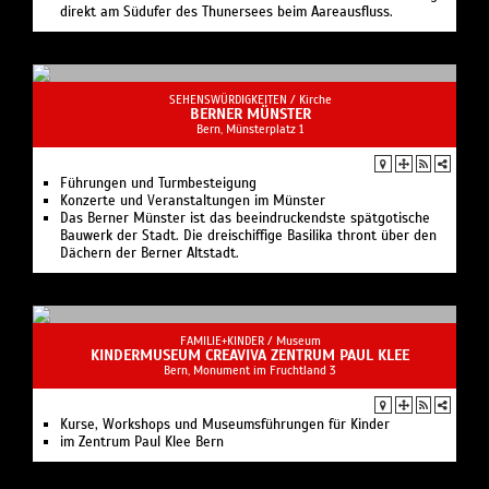
direkt am Südufer des Thunersees beim Aareausfluss.
SEHENSWÜRDIGKEITEN /
Kirche
BERNER MÜNSTER
Bern, Münsterplatz 1
Führungen und Turmbesteigung
Konzerte und Veranstaltungen im Münster
Das Berner Münster ist das beeindruckendste spätgotische
Bauwerk der Stadt. Die dreischiffige Basilika thront über den
Dächern der Berner Altstadt.
FAMILIE+KINDER /
Museum
KINDERMUSEUM CREAVIVA ZENTRUM PAUL KLEE
Bern, Monument im Fruchtland 3
Kurse, Workshops und Museumsführungen für Kinder
im Zentrum Paul Klee Bern