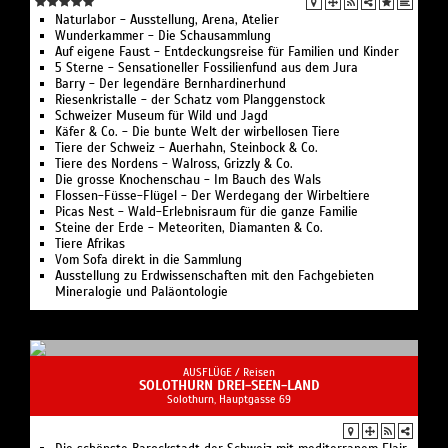
Naturlabor - Ausstellung, Arena, Atelier
Wunderkammer - Die Schausammlung
Auf eigene Faust - Entdeckungsreise für Familien und Kinder
5 Sterne - Sensationeller Fossilienfund aus dem Jura
Barry - Der legendäre Bernhardinerhund
Riesenkristalle - der Schatz vom Planggenstock
Schweizer Museum für Wild und Jagd
Käfer & Co. - Die bunte Welt der wirbellosen Tiere
Tiere der Schweiz - Auerhahn, Steinbock & Co.
Tiere des Nordens - Walross, Grizzly & Co.
Die grosse Knochenschau - Im Bauch des Wals
Flossen-Füsse-Flügel - Der Werdegang der Wirbeltiere
Picas Nest - Wald-Erlebnisraum für die ganze Familie
Steine der Erde - Meteoriten, Diamanten & Co.
Tiere Afrikas
Vom Sofa direkt in die Sammlung
Ausstellung zu Erdwissenschaften mit den Fachgebieten
Mineralogie und Paläontologie
AUSFLÜGE /
Reisen
SOLOTHURN DREI-SEEN-LAND
Solothurn, Hauptgasse 69