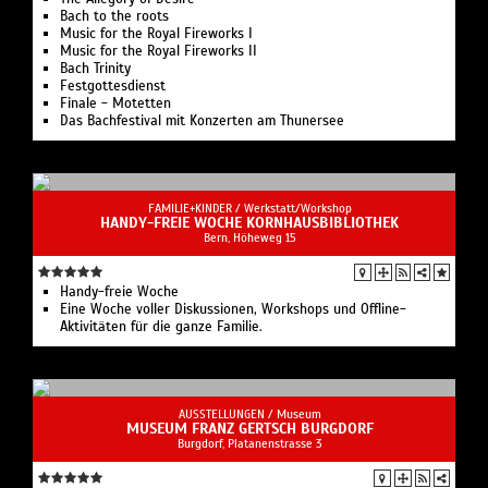
Bach to the roots
Music for the Royal Fireworks I
Music for the Royal Fireworks II
Bach Trinity
Festgottesdienst
Finale - Motetten
Das Bachfestival mit Konzerten am Thunersee
FAMILIE+KINDER /
Werkstatt/Workshop
HANDY-FREIE WOCHE KORNHAUSBIBLIOTHEK
Bern, Höheweg 15
Handy-freie Woche
Eine Woche voller Diskussionen, Workshops und Offline-
Aktivitäten für die ganze Familie.
AUSSTELLUNGEN /
Museum
MUSEUM FRANZ GERTSCH BURGDORF
Burgdorf, Platanenstrasse 3