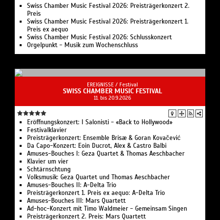
Swiss Chamber Music Festival 2026: Preisträgerkonzert 2.
Preis
Swiss Chamber Music Festival 2026: Preisträgerkonzert 1.
Preis ex aequo
Swiss Chamber Music Festival 2026: Schlusskonzert
Orgelpunkt - Musik zum Wochenschluss
EREIGNISSE /
Festival
SWISS CHAMBER MUSIC FESTIVAL
11. bis 20.9.2026
Eröffnungskonzert: I Salonisti - «Back to Hollywood»
Festivalklavier
Preisträgerkonzert: Ensemble Brisæ & Goran Kovačević
Da Capo-Konzert: Eoin Ducrot, Alex & Castro Balbi
Amuses-Bouches I: Geza Quartet & Thomas Aeschbacher
Klavier um vier
Schtärnschtung
Volksmusik: Geza Quartet und Thomas Aeschbacher
Amuses-Bouches II: A-Delta Trio
Preisträgerkonzert 1. Preis ex aequo: A-Delta Trio
Amuses-Bouches III: Mars Quartett
Ad-hoc-Konzert mit Timo Waldmeier - Gemeinsam Singen
Preisträgerkonzert 2. Preis: Mars Quartett