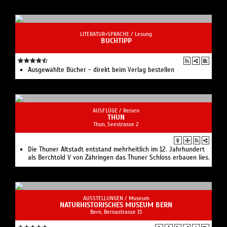
LITERATUR+SPRACHE /
Lesung
BUCHTIPP
Ausgewählte Bücher - direkt beim Verlag bestellen
AUSFLÜGE /
Reisen
THUN
Thun, Seestrasse 2
Die Thuner Altstadt entstand mehrheitlich im 12. Jahrhundert
als Berchtold V von Zähringen das Thuner Schloss erbauen lies.
AUSSTELLUNGEN /
Museum
NATURHISTORISCHES MUSEUM BERN
Bern, Bernastrasse 15