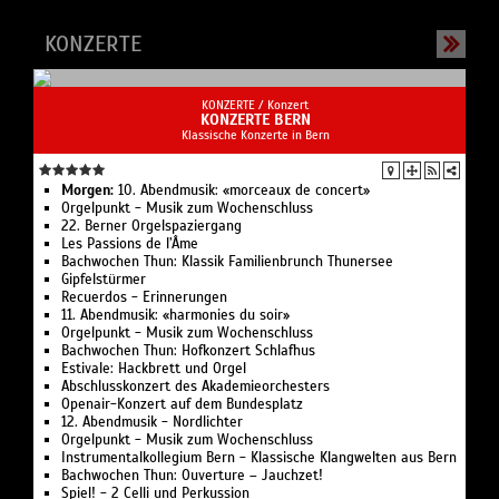
KONZERTE
KONZERTE /
Konzert
KONZERTE BERN
Klassische Konzerte in Bern
Morgen:
10. Abendmusik: «morceaux de concert»
Orgelpunkt - Musik zum Wochenschluss
22. Berner Orgelspaziergang
Les Passions de l’Âme
Bachwochen Thun: Klassik Familienbrunch Thunersee
Gipfelstürmer
Recuerdos - Erinnerungen
11. Abendmusik: «harmonies du soir»
Orgelpunkt - Musik zum Wochenschluss
Bachwochen Thun: Hofkonzert Schlafhus
Estivale: Hackbrett und Orgel
Abschlusskonzert des Akademieorchesters
Openair-Konzert auf dem Bundesplatz
12. Abendmusik - Nordlichter
Orgelpunkt - Musik zum Wochenschluss
Instrumentalkollegium Bern - Klassische Klangwelten aus Bern
Bachwochen Thun: Ouverture – Jauchzet!
Spiel! - 2 Celli und Perkussion