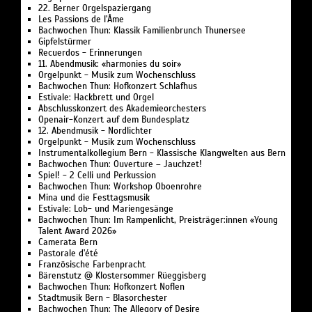
22. Berner Orgelspaziergang
Les Passions de l’Âme
Bachwochen Thun: Klassik Familienbrunch Thunersee
Gipfelstürmer
Recuerdos - Erinnerungen
11. Abendmusik: «harmonies du soir»
Orgelpunkt - Musik zum Wochenschluss
Bachwochen Thun: Hofkonzert Schlafhus
Estivale: Hackbrett und Orgel
Abschlusskonzert des Akademieorchesters
Openair-Konzert auf dem Bundesplatz
12. Abendmusik - Nordlichter
Orgelpunkt - Musik zum Wochenschluss
Instrumentalkollegium Bern - Klassische Klangwelten aus Bern
Bachwochen Thun: Ouverture – Jauchzet!
Spiel! - 2 Celli und Perkussion
Bachwochen Thun: Workshop Oboenrohre
Mina und die Festtagsmusik
Estivale: Lob- und Mariengesänge
Bachwochen Thun: Im Rampenlicht, Preisträger:innen «Young
Talent Award 2026»
Camerata Bern
Pastorale d'été
Französische Farbenpracht
Bärenstutz @ Klostersommer Rüeggisberg
Bachwochen Thun: Hofkonzert Noflen
Stadtmusik Bern - Blasorchester
Bachwochen Thun: The Allegory of Desire