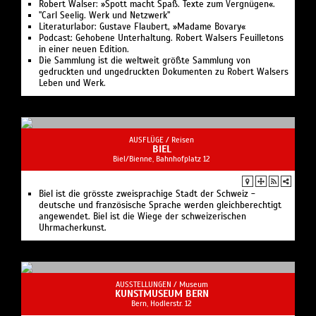
Robert Walser: »Spott macht Spaß. Texte zum Vergnügen«.
"Carl Seelig. Werk und Netzwerk"
Literaturlabor: Gustave Flaubert, »Madame Bovary«
Podcast: Gehobene Unterhaltung. Robert Walsers Feuilletons
in einer neuen Edition.
Die Sammlung ist die weltweit größte Sammlung von
gedruckten und ungedruckten Dokumenten zu Robert Walsers
Leben und Werk.
AUSFLÜGE /
Reisen
BIEL
Biel/Bienne, Bahnhofplatz 12
Biel ist die grösste zweisprachige Stadt der Schweiz -
deutsche und französische Sprache werden gleichberechtigt
angewendet. Biel ist die Wiege der schweizerischen
Uhrmacherkunst.
AUSSTELLUNGEN /
Museum
KUNSTMUSEUM BERN
Bern, Hodlerstr. 12