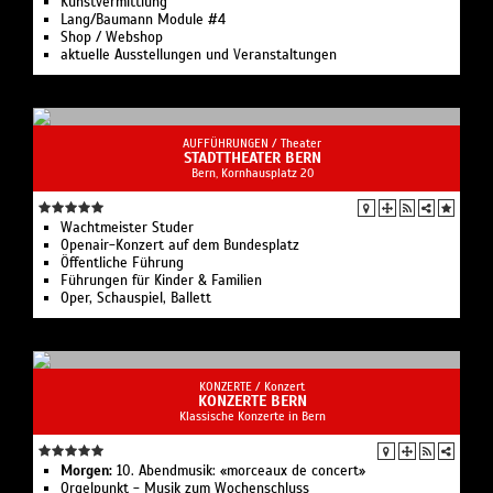
Kunstvermittlung
Lang/Baumann Module #4
Shop / Webshop
aktuelle Ausstellungen und Veranstaltungen
AUFFÜHRUNGEN /
Theater
STADTTHEATER BERN
Bern, Kornhausplatz 20
Wachtmeister Studer
Openair-Konzert auf dem Bundesplatz
Öffentliche Führung
Führungen für Kinder & Familien
Oper, Schauspiel, Ballett
KONZERTE /
Konzert
KONZERTE BERN
Klassische Konzerte in Bern
Morgen:
10. Abendmusik: «morceaux de concert»
Orgelpunkt - Musik zum Wochenschluss